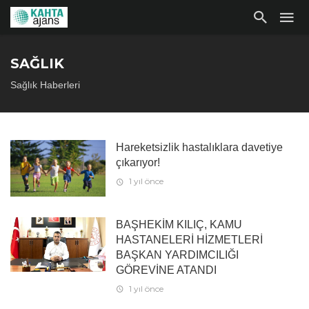
SAĞLIK
Sağlık Haberleri
Hareketsizlik hastalıklara davetiye
çıkarıyor!
1 yıl önce
BAŞHEKİM KILIÇ, KAMU
HASTANELERİ HİZMETLERİ
BAŞKAN YARDIMCILIĞI
GÖREVİNE ATANDI
1 yıl önce