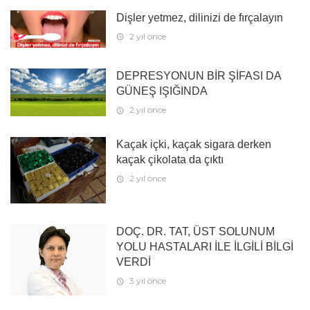
Dişler yetmez, dilinizi de fırçalayın
2 yıl önce
DEPRESYONUN BİR ŞİFASI DA
GÜNEŞ IŞIĞINDA
2 yıl önce
Kaçak içki, kaçak sigara derken
kaçak çikolata da çıktı
2 yıl önce
DOÇ. DR. TAT, ÜST SOLUNUM
YOLU HASTALARI İLE İLGİLİ BİLGİ
VERDİ
3 yıl önce