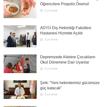
Öğrencilere Propolis Önerisi!
3 yıl önce
ADYÜ Diş Hekimliği Fakültesi
Hastanesi Hizmete Açıldı
3 yıl önce
Depremzede Ailelere Çocukların
Okul Dönemine Dair Uyarılar
3 yıl önce
Şirik: “Yeni hekimlerimiz gücümüze
güç katacak”
3 yıl önce