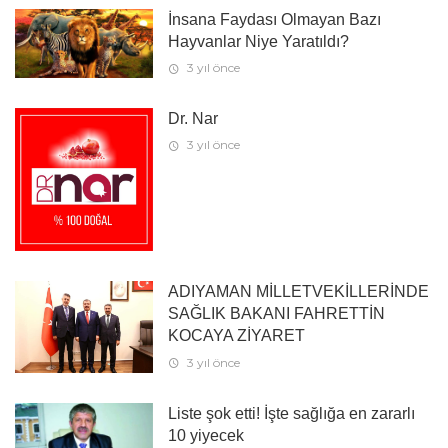
İnsana Faydası Olmayan Bazı
Hayvanlar Niye Yaratıldı?
3 yıl önce
Dr. Nar
3 yıl önce
ADIYAMAN MİLLETVEKİLLERİNDE
SAĞLIK BAKANI FAHRETTİN
KOCAYA ZİYARET
3 yıl önce
Liste şok etti! İşte sağlığa en zararlı
10 yiyecek