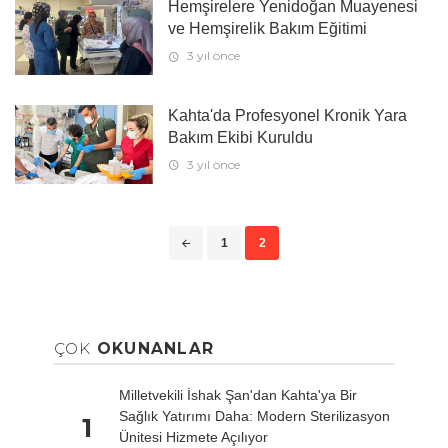
Hemşirelere Yenidoğan Muayenesi
ve Hemşirelik Bakım Eğitimi
3 yıl önce
Kahta'da Profesyonel Kronik Yara
Bakım Ekibi Kuruldu
3 yıl önce
1
2
ÇOK
OKUNANLAR
Milletvekili İshak Şan'dan Kahta'ya Bir
Sağlık Yatırımı Daha: Modern Sterilizasyon
1
Ünitesi Hizmete Açılıyor