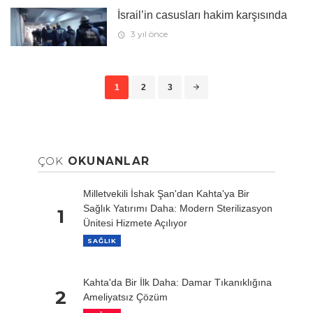
İsrail’in casusları hakim karşısında
3 yıl önce
1
2
3
ÇOK
OKUNANLAR
Milletvekili İshak Şan'dan Kahta'ya Bir
Sağlık Yatırımı Daha: Modern Sterilizasyon
1
Ünitesi Hizmete Açılıyor
SAĞLIK
Kahta'da Bir İlk Daha: Damar Tıkanıklığına
2
Ameliyatsız Çözüm