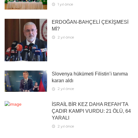
1 yıl önce
ERDOĞAN-BAHÇELİ ÇEKİŞMESİ
Mİ?
2 yıl önce
Slovenya hükümeti Filistin’i tanıma
kararı aldı
2 yıl önce
İSRAİL BİR KEZ DAHA REFAH’TA
ÇADIR KAMPI VURDU: 21 ÖLÜ, 64
YARALI
2 yıl önce