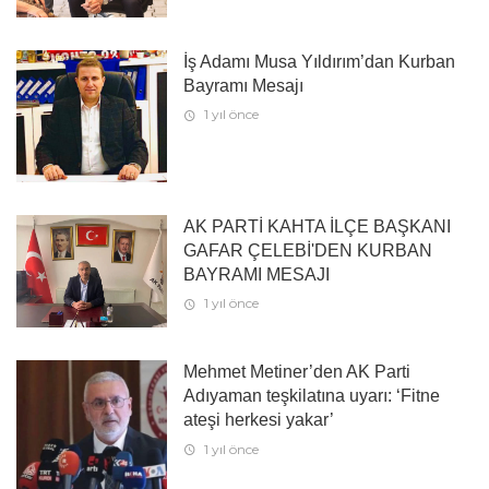
İş Adamı Musa Yıldırım’dan Kurban
Bayramı Mesajı
1 yıl önce
AK PARTİ KAHTA İLÇE BAŞKANI
GAFAR ÇELEBİ'DEN KURBAN
BAYRAMI MESAJI
1 yıl önce
Mehmet Metiner’den AK Parti
Adıyaman teşkilatına uyarı: ‘Fitne
ateşi herkesi yakar’
1 yıl önce