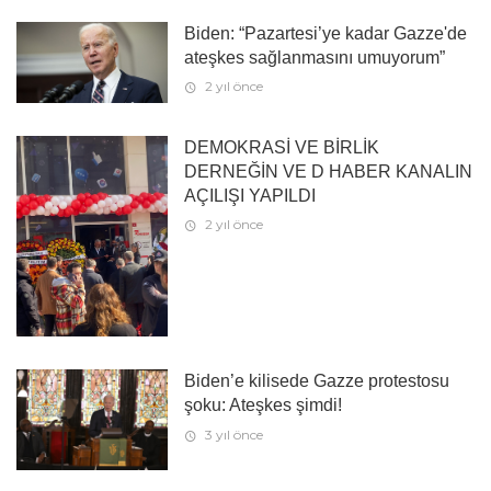
Biden: “Pazartesi’ye kadar Gazze'de
ateşkes sağlanmasını umuyorum”
2 yıl önce
DEMOKRASİ VE BİRLİK
DERNEĞİN VE D HABER KANALIN
AÇILIŞI YAPILDI
2 yıl önce
Biden’e kilisede Gazze protestosu
şoku: Ateşkes şimdi!
3 yıl önce