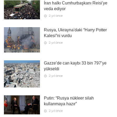
İran halkı Cumhurbaşkanı Reisi'ye
veda ediyor
2 yıl önce
Rusya, Ukrayna'daki “Harry Potter
Kalesi”ni vurdu
2 yıl önce
Gazze’de can kaybı 33 bin 797’ye
yükseldi
2 yıl önce
Putin: “Rusya nükleer silah
kullanmaya hazır”
2 yıl önce