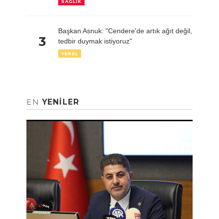
SAĞLIK
Başkan Asnuk: "Cendere'de artık ağıt değil,
3
tedbir duymak istiyoruz"
YEREL
EN
YENILER