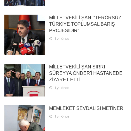
MİLLETVEKİLİ ŞAN: “TERÖRSÜZ
TÜRKİYE TOPLUMSAL BARIŞ
PROJESİDİR”
1 yıl önce
MİLLETVEKİLİ ŞAN SIRRI
SÜREYYA ÖNDER'İ HASTANEDE
ZİYARET ETTİ.
1 yıl önce
MEMLEKET SEVDALISI METİNER
1 yıl önce