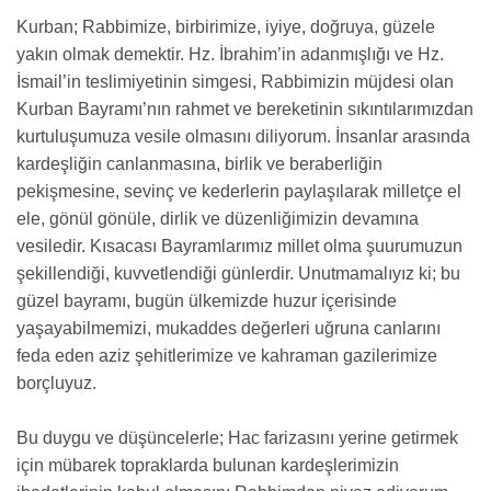
Kurban; Rabbimize, birbirimize, iyiye, doğruya, güzele
yakın olmak demektir. Hz. İbrahim’in adanmışlığı ve Hz.
İsmail’in teslimiyetinin simgesi, Rabbimizin müjdesi olan
Kurban Bayramı’nın rahmet ve bereketinin sıkıntılarımızdan
kurtuluşumuza vesile olmasını diliyorum. İnsanlar arasında
kardeşliğin canlanmasına, birlik ve beraberliğin
pekişmesine, sevinç ve kederlerin paylaşılarak milletçe el
ele, gönül gönüle, dirlik ve düzenliğimizin devamına
vesiledir. Kısacası Bayramlarımız millet olma şuurumuzun
şekillendiği, kuvvetlendiği günlerdir. Unutmamalıyız ki; bu
güzel bayramı, bugün ülkemizde huzur içerisinde
yaşayabilmemizi, mukaddes değerleri uğruna canlarını
feda eden aziz şehitlerimize ve kahraman gazilerimize
borçluyuz.
Bu duygu ve düşüncelerle; Hac farizasını yerine getirmek
için mübarek topraklarda bulunan kardeşlerimizin