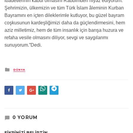
ibadetlerinin kabul olmasını Rabbimden niyaz ediyorum.
Şehrimizin, ülkemizin ve tüm Türk İslam âleminin Kurban
Bayramını en içten dileklerimle kutluyor, bu güzel bayram
coşkusunun kardeşliğimizi daha da güçlendirmesini, hem
aziz milletimiz, hem de tüm insanlık için barışa huzura ve
refaha vesile olmasını diliyor, sevgi ve saygılarımı
sunuyorum.”Dedi.
Kategori
DÜNYA
0 YORUM
FİKRİNİZİ BELİRTİN