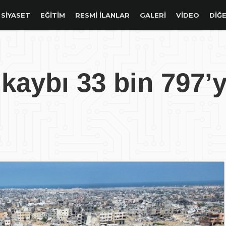
SIYASET
EĞITIM
RESMİ İLANLAR
GALERİ
VİDEO
DİĞE
kaybı 33 bin 797’