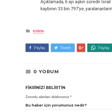
Açıklamada, 6 ayı aşkın süredir İsra
kaybının 33 bin 797’ye, yaralananların 
Kategori
DÜNYA
Paylaş
Tweet
Paylaş
0 YORUM
FİKRİNİZİ BELİRTİN
Zorunlu alanları doldurunuz
*
Bu haber için yorumunuz nedir?