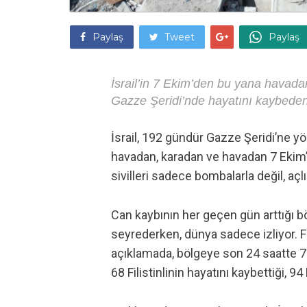
Paylaş
Tweet
Paylaş
İsrail’in 7 Ekim’den bu yana havada
Gazze Şeridi’nde hayatını kaybedenl
İsrail, 192 gündür Gazze Şeridi’ne 
havadan, karadan ve havadan 7 Ekim’d
sivilleri sadece bombalarla değil, açl
Can kaybının her geçen gün arttığı bö
seyrederken, dünya sadece izliyor. Fi
açıklamada, bölgeye son 24 saatte 7 sa
68 Filistinlinin hayatını kaybettiği, 94 