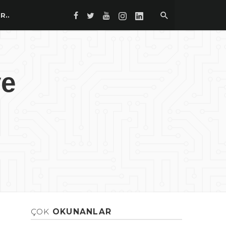
R..
ye
ÇOK
OKUNANLAR