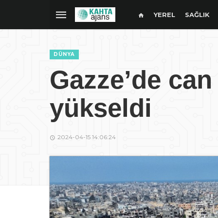
YEREL
SAĞLIK
DÜNYA
Gazze’de can 
yükseldi
2024-04-15 14:06:24