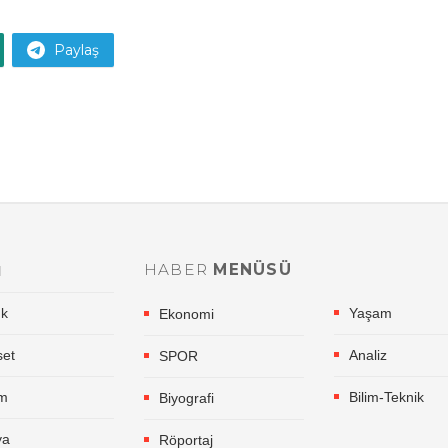
Paylaş
HABER
MENÜSÜ
l
ık
Yaşam
Ekonomi
set
Analiz
SPOR
im
Bilim-Teknik
Biyografi
ya
Röportaj