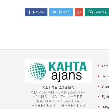
Paylaş
Tweet
Paylaş
Yere
Sağl
Siya
KAHTA AJANS
ADIYAMAN AJANS,KAHTA
AJANS | KAHTA HABER,
Eğit
KAHTA SONDAKIKA
HABERLERI - HABERLER
Dün