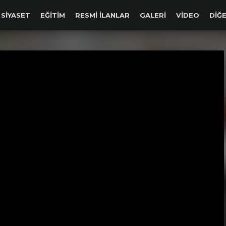
SIYASET
EĞITIM
RESMİ İLANLAR
GALERİ
VİDEO
DİĞE