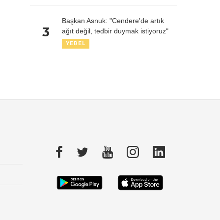
Başkan Asnuk: "Cendere'de artık
3
ağıt değil, tedbir duymak istiyoruz"
YEREL