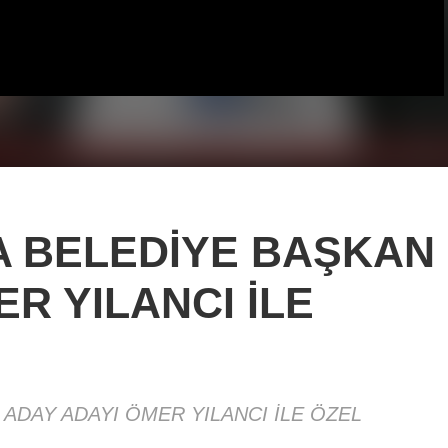
A BELEDİYE BAŞKAN
R YILANCI İLE
 ADAY ADAYI ÖMER YILANCI İLE ÖZEL