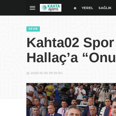
YEREL
SAĞLIK
SPOR
Kahta02 Spor
Hallaç’a “Onu
2025-10-30 09:29:30