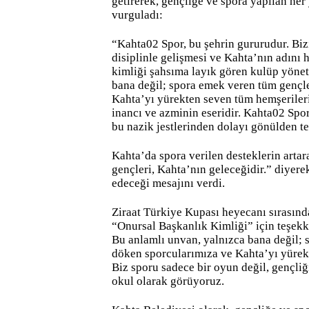
getirerek, gençliğe ve spora yapılan he
vurguladı:
“Kahta02 Spor, bu şehrin gururudur. Biz
disiplinle gelişmesi ve Kahta’nın adını 
kimliği şahsıma layık gören kulüp yöne
bana değil; spora emek veren tüm gençle
Kahta’yı yürekten seven tüm hemşerilerim
inancı ve azminin eseridir. Kahta02 Sp
bu nazik jestlerinden dolayı gönülden t
Kahta’da spora verilen desteklerin artar
gençleri, Kahta’nın geleceğidir.” diyer
edeceği mesajını verdi.
Ziraat Türkiye Kupası heyecanı sırasın
“Onursal Başkanlık Kimliği” için teşek
Bu anlamlı unvan, yalnızca bana değil; 
döken sporcularımıza ve Kahta’yı yürekt
Biz sporu sadece bir oyun değil, gençliği
okul olarak görüyoruz.