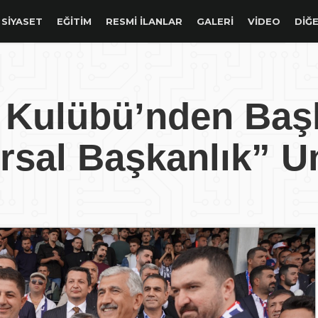
SIYASET
EĞITIM
RESMİ İLANLAR
GALERİ
VİDEO
DİĞE
 Kulübü’nden Baş
rsal Başkanlık” U