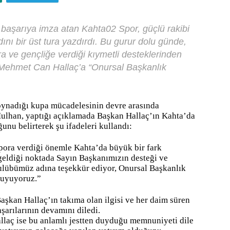
 başarıya imza atan Kahta02 Spor, güçlü rakibi
ı bir üst tura yazdırdı. Bu gurur dolu günde,
 ve gençliğe verdiği kıymetli desteklerinden
 Mehmet Can Hallaç’a “Onursal Başkanlık
oynadığı kupa mücadelesinin devre arasında
Mulhan, yaptığı açıklamada Başkan Hallaç’ın Kahta’da
nu belirterek şu ifadeleri kullandı:
ora verdiği önemle Kahta’da büyük bir fark
eldiği noktada Sayın Başkanımızın desteği ve
ulübümüz adına teşekkür ediyor, Onursal Başkanlık
duyuyoruz.”
şkan Hallaç’ın takıma olan ilgisi ve her daim süren
şarılarının devamını diledi.
laç ise bu anlamlı jestten duyduğu memnuniyeti dile