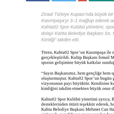
Ziraat Türkiye Kupası’nda büyük bir
Kasımpaşa’yı 3–1 mağlup ederek adın
Kahta02 Spor Kulübü yönetimi, spora
dolayı Kahta Belediye Başkanı Sn.
Kimliği” takdim etti.
Tören, Kahta02 Spor’un Kasımpaşa ile 
gerçekleştirildi. Kulüp Başkanı İsmail 
sporun gelişimine büyük katkılar sunduğu
“Sayın Başkanımız, hem gençliğe hem sp
oluşturmuştur. Kahta02 Spor’un bugün g
vizyonunun payı büyüktür. Kendisine k
kimliğini takdim etmekten büyük onur 
Kahta02 Spor Kulübü yönetimi ayrıca, Ba
desteklerinden ötürü teşekkür ederek, ba
Kahta Belediye Başkanı Mehmet Can Hal