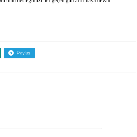
ora olan desteğimizi her geçen gün artırmaya devam
Paylaş