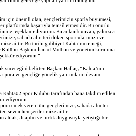
r yatırımın geleceğe yapılan yatırım olduğunu
im için önemli olan, gençlerimizin sporla büyümesi,
her platformda başarıyla temsil etmesidir. Bu onurlu
timine teşekkür ediyorum. Bu anlamlı unvan, yalnızca
rimize, sahada alın teri döken sporcularımıza ve
ize aittir. Bu tarihi galibiyet Kahta’nın emeği,
or Kulübü Başkanı İsmail Mulhan ve yönetim kuruluna
eşekkür ediyorum.”
ak süreceğini belirten Başkan Hallaç, “Kahta’nın
ek spora ve gençliğe yönelik yatırımların devam
da Kahta02 Spor Kulübü tarafından bana takdim edilen
kür ediyorum.
spora emek veren tüm gençlerimize, sahada alın teri
en seven hemşerilerimize aittir.
n ahlak, disiplin ve birlik duygusuyla yetiştiği bir