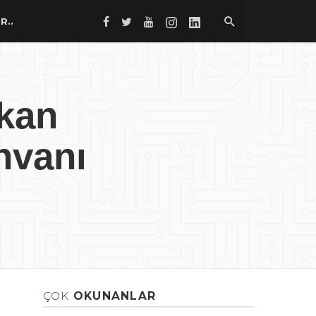
R..
kan
nvanı
ÇOK
OKUNANLAR