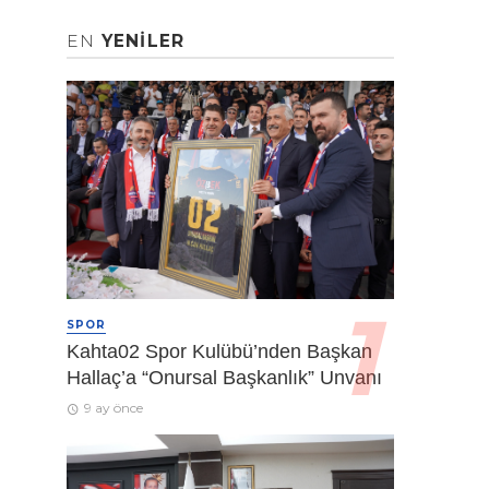
EN
YENILER
SPOR
Kahta02 Spor Kulübü’nden Başkan
Hallaç’a “Onursal Başkanlık” Unvanı
9 ay önce