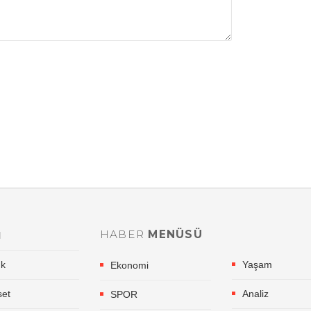
HABER
MENÜSÜ
l
ık
Yaşam
Ekonomi
set
Analiz
SPOR