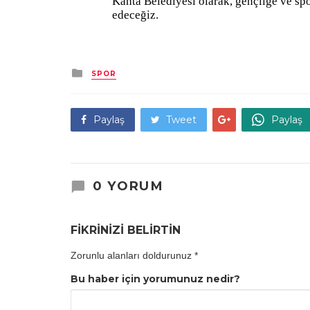
Kahta Belediyesi olarak, gençliğe ve sp
edeceğiz.
Kategori
SPOR
Paylaş
Tweet
Paylaş
0 YORUM
FİKRİNİZİ BELİRTİN
Zorunlu alanları doldurunuz
*
Bu haber için yorumunuz nedir?