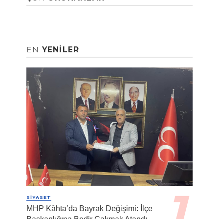
EN
YENILER
SIYASET
MHP Kâhta’da Bayrak Değişimi: İlçe