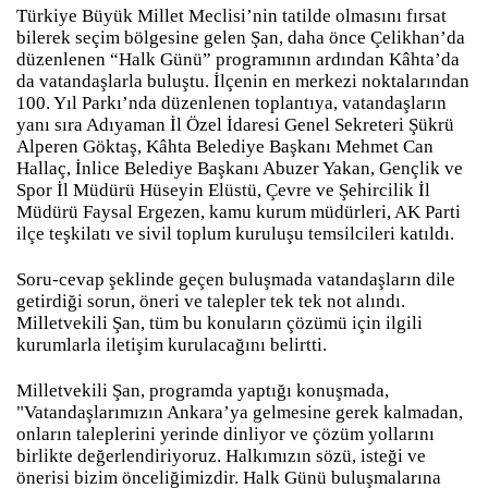
Türkiye Büyük Millet Meclisi’nin tatilde olmasını fırsat
bilerek seçim bölgesine gelen Şan, daha önce Çelikhan’da
düzenlenen “Halk Günü” programının ardından Kâhta’da
da vatandaşlarla buluştu. İlçenin en merkezi noktalarından
100. Yıl Parkı’nda düzenlenen toplantıya, vatandaşların
yanı sıra Adıyaman İl Özel İdaresi Genel Sekreteri Şükrü
Alperen Göktaş, Kâhta Belediye Başkanı Mehmet Can
Hallaç, İnlice Belediye Başkanı Abuzer Yakan, Gençlik ve
Spor İl Müdürü Hüseyin Elüstü, Çevre ve Şehircilik İl
Müdürü Faysal Ergezen, kamu kurum müdürleri, AK Parti
ilçe teşkilatı ve sivil toplum kuruluşu temsilcileri katıldı.
Soru-cevap şeklinde geçen buluşmada vatandaşların dile
getirdiği sorun, öneri ve talepler tek tek not alındı.
Milletvekili Şan, tüm bu konuların çözümü için ilgili
kurumlarla iletişim kurulacağını belirtti.
Milletvekili Şan, programda yaptığı konuşmada,
"Vatandaşlarımızın Ankara’ya gelmesine gerek kalmadan,
onların taleplerini yerinde dinliyor ve çözüm yollarını
birlikte değerlendiriyoruz. Halkımızın sözü, isteği ve
önerisi bizim önceliğimizdir. Halk Günü buluşmalarına