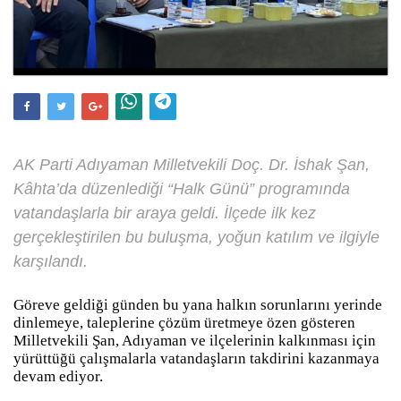
AK Parti Adıyaman Milletvekili Doç. Dr. İshak Şan,
Kâhta’da düzenlediği “Halk Günü” programında
vatandaşlarla bir araya geldi. İlçede ilk kez
gerçekleştirilen bu buluşma, yoğun katılım ve ilgiyle
karşılandı.
Göreve geldiği günden bu yana halkın sorunlarını yerinde
dinlemeye, taleplerine çözüm üretmeye özen gösteren
Milletvekili Şan, Adıyaman ve ilçelerinin kalkınması için
yürüttüğü çalışmalarla vatandaşların takdirini kazanmaya
devam ediyor.