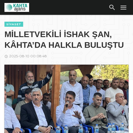
SIYASET
MİLLETVEKİLİ İSHAK ŞAN,
KÂHTA’DA HALKLA BULUŞTU
2025-08-10 00:08:48