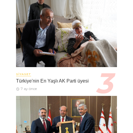
SIYASET
Türkiye'nin En Yaşlı AK Parti üyesi
7 ay önce