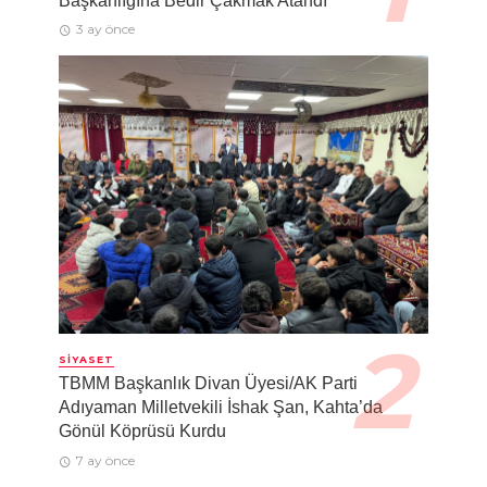
Başkanlığına Bedir Çakmak Atandı
3 ay önce
SIYASET
TBMM Başkanlık Divan Üyesi/AK Parti
Adıyaman Milletvekili İshak Şan, Kahta’da
Gönül Köprüsü Kurdu
7 ay önce