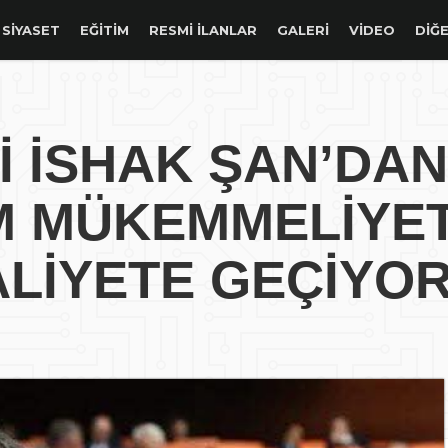
SIYASET
EĞITIM
RESMİ İLANLAR
GALERİ
VİDEO
DİĞE
İ İSHAK ŞAN’DAN
M MÜKEMMELİYE
LİYETE GEÇİYOR