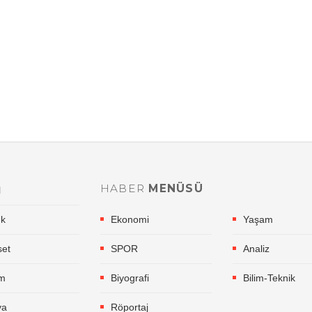
HABER
MENÜSÜ
l
ık
Yaşam
Ekonomi
set
Analiz
SPOR
im
Bilim-Teknik
Biyografi
ya
Röportaj