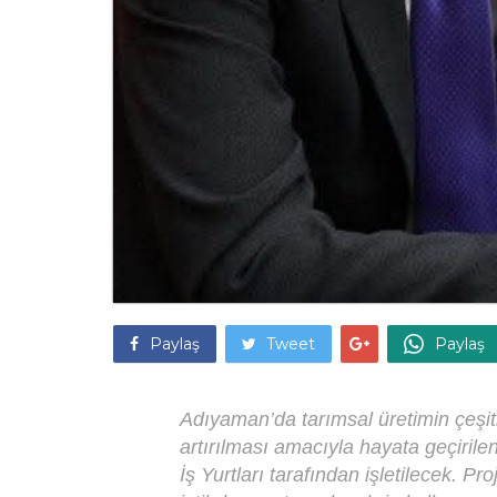
Paylaş
Tweet
Paylaş
Adıyaman’da tarımsal üretimin çeşit
artırılması amacıyla hayata geçiril
İş Yurtları tarafından işletilecek. 