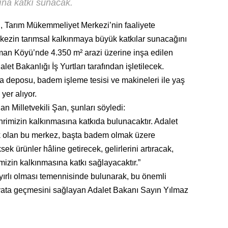
ına katkı sunacak.
n, Tarım Mükemmeliyet Merkezi’nin faaliyete
rkezin tarımsal kalkınmaya büyük katkılar sunacağını
harman Köyü’nde 4.350 m² arazi üzerine inşa edilen
t Bakanlığı İş Yurtları tarafından işletilecek.
a deposu, badem işleme tesisi ve makineleri ile yaş
yer alıyor.
n Milletvekili Şan, şunları söyledi:
ehrimizin kalkınmasına katkıda bulunacaktır. Adalet
ecek olan bu merkez, başta badem olmak üzere
sek ürünler hâline getirecek, gelirlerini artıracak,
mizin kalkınmasına katkı sağlayacaktır.”
yırlı olması temennisinde bulunarak, bu önemli
yata geçmesini sağlayan Adalet Bakanı Sayın Yılmaz