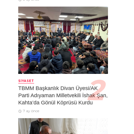
SIYASET
TBMM Başkanlık Divan Üyesi/AK
Parti Adıyaman Milletvekili İshak Şan,
Kahta’da Gönül Köprüsü Kurdu
7 ay önce