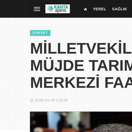
YEREL
SAĞLIK
SIYASET
MİLLETVEKİL
MÜJDE TARI
MERKEZİ FAA
2025-04-13 11:22:23