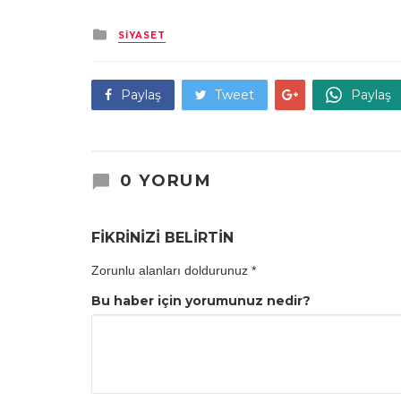
Kategori
SIYASET
Paylaş
Tweet
Paylaş
0 YORUM
FİKRİNİZİ BELİRTİN
Zorunlu alanları doldurunuz
*
Bu haber için yorumunuz nedir?