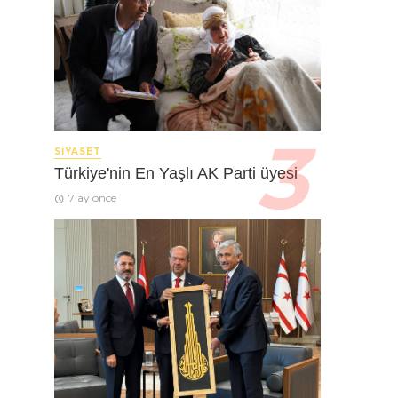
SIYASET
Türkiye'nin En Yaşlı AK Parti üyesi
7 ay önce