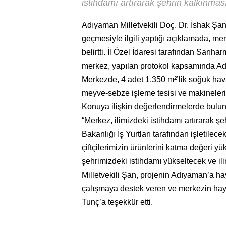
istihdamı artırarak şehrin kalkınmas
Adıyaman Milletvekili Doç. Dr. İshak Şa
geçmesiyle ilgili yaptığı açıklamada, me
belirtti. İl Özel İdaresi tarafından Sarı
merkez, yapılan protokol kapsamında Adale
Merkezde, 4 adet 1.350 m²’lik soğuk hav
meyve-sebze işleme tesisi ve makineleri 
Konuya ilişkin değerlendirmelerde buluna
“Merkez, ilimizdeki istihdamı artırarak ş
Bakanlığı İş Yurtları tarafından işletil
çiftçilerimizin ürünlerini katma değeri yük
şehrimizdeki istihdamı yükseltecek ve ili
Milletvekili Şan, projenin Adıyaman’a ha
çalışmaya destek veren ve merkezin ha
Tunç’a teşekkür etti.