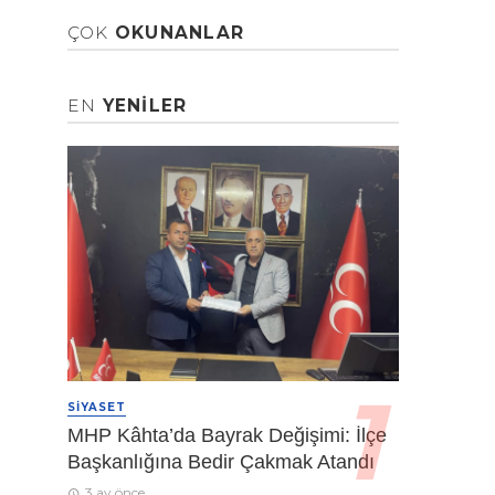
ÇOK
OKUNANLAR
EN
YENILER
SIYASET
MHP Kâhta’da Bayrak Değişimi: İlçe
Başkanlığına Bedir Çakmak Atandı
3 ay önce