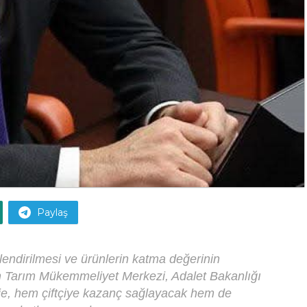
Paylaş
lendirilmesi ve ürünlerin katma değerinin
en Tarım Mükemmeliyet Merkezi, Adalet Bakanlığı
Proje, hem çiftçiye kazanç sağlayacak hem de