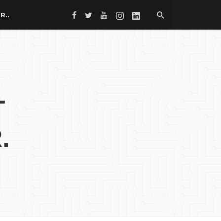
R..
T
.