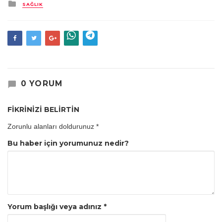
Kategori
SAĞLIK
0 YORUM
FİKRİNİZİ BELİRTİN
Zorunlu alanları doldurunuz
*
Bu haber için yorumunuz nedir?
Yorum başlığı veya adınız
*