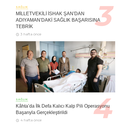
SAĞLIK
MİLLETVEKİLİ İSHAK ŞAN'DAN
ADIYAMAN'DAKİ SAĞLIK BAŞARISINA
TEBRİK
3 hafta önce
SAĞLIK
Kâhta’da İlk Defa Kalıcı Kalp Pili Operasyonu
Başarıyla Gerçekleştirildi
4 hafta önce