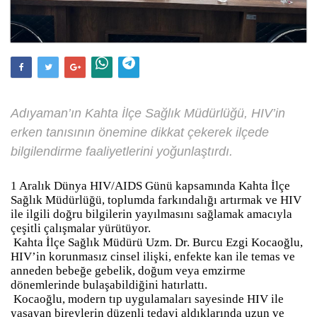
Adıyaman’ın Kahta İlçe Sağlık Müdürlüğü, HIV’in
erken tanısının önemine dikkat çekerek ilçede
bilgilendirme faaliyetlerini yoğunlaştırdı.
1 Aralık Dünya HIV/AIDS Günü kapsamında Kahta İlçe
Sağlık Müdürlüğü, toplumda farkındalığı artırmak ve HIV
ile ilgili doğru bilgilerin yayılmasını sağlamak amacıyla
çeşitli çalışmalar yürütüyor.
Kahta İlçe Sağlık Müdürü Uzm. Dr. Burcu Ezgi Kocaoğlu,
HIV’in korunmasız cinsel ilişki, enfekte kan ile temas ve
anneden bebeğe gebelik, doğum veya emzirme
dönemlerinde bulaşabildiğini hatırlattı.
Kocaoğlu, modern tıp uygulamaları sayesinde HIV ile
yaşayan bireylerin düzenli tedavi aldıklarında uzun ve