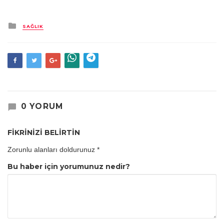
Kategori
SAĞLIK
0 YORUM
FİKRİNİZİ BELİRTİN
Zorunlu alanları doldurunuz
*
Bu haber için yorumunuz nedir?