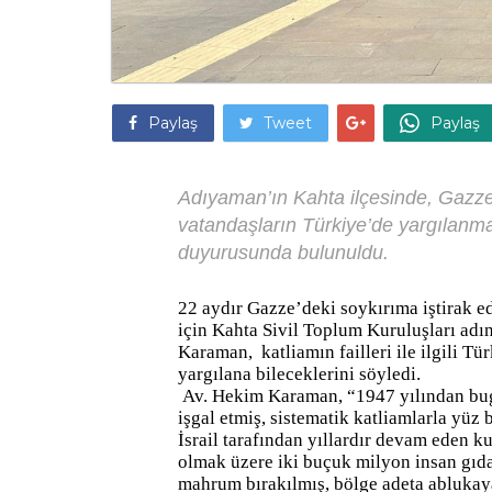
Paylaş
Tweet
Paylaş
Adıyaman’ın Kahta ilçesinde, Gazze’d
vatandaşların Türkiye’de yargılanma
duyurusunda bulunuldu.
22 aydır Gazze’deki soykırıma iştirak ed
için Kahta Sivil Toplum Kuruluşları adı
Karaman,
katliamın failleri ile ilgili
yargılana bileceklerini söyledi.
Av. Hekim Karaman, “1947 yılından bugü
işgal etmiş, sistematik katliamlarla yüz 
İsrail tarafından yıllardır devam eden k
olmak üzere iki buçuk milyon insan gıda, 
mahrum bırakılmış, bölge adeta ablukaya