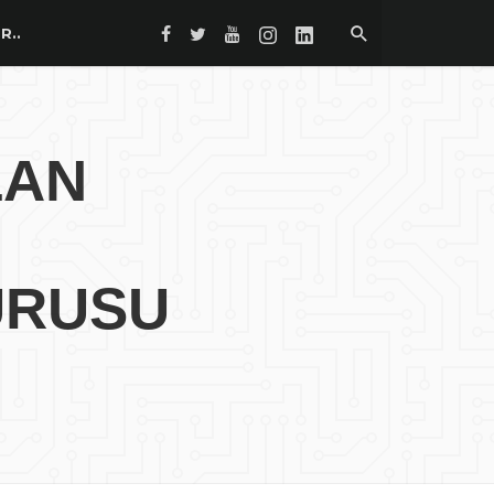
R..
LAN
URUSU