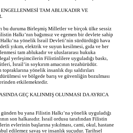
N ENGELLENMESİ TAM ABLUKADIR VE
.
rı bu duruma Birleşmiş Milletler ve birçok ülke sessiz
Filistin Halkı’nın bağımsız ve egemen bir devlete sahip
 Halkı’na yönelik İsrail Devleti’nin sürdürdüğü hava
detli yıkım, elektrik ve suyun kesilmesi, gıda ve her
ellenmesi tam ablukadır ve uluslararası hukuka
llegal yerleşimcilerin Filistinlilere uyguladığı baskı,
itleri, İsrail’in soykırım amacının tezahürüdür.
 topraklarına yönelik insanlık dışı saldırıları
ldürülmesi ve bölgede barış ve güvenliğin bozulması
erinden etkilemektedir.
SINDA GEÇ KALINMIŞ OLUNMASI DA AYRICA
u günden bu yana Filistin Halkı’na yönelik uyguladığı
ının son halkasıdır. İsrail ordusu tarafından Filistin
erin evlerinin başlarına yıkılması, cami, okul, hastane
abul edilemez savaş ve insanlık suçudur. Tarihsel