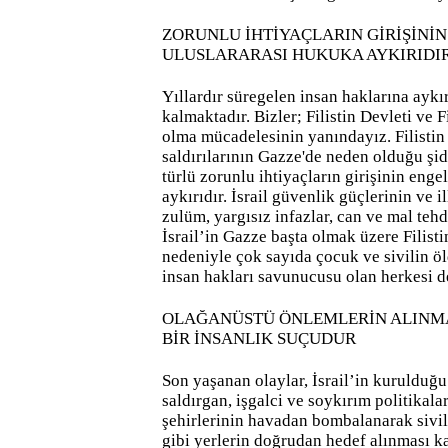
ZORUNLU İHTİYAÇLARIN GİRİŞİNİ
ULUSLARARASI HUKUKA AYKIRIDIR
Yıllardır süregelen insan haklarına aykı
kalmaktadır. Bizler; Filistin Devleti ve 
olma mücadelesinin yanındayız. Filistin
saldırılarının Gazze'de neden olduğu şid
türlü zorunlu ihtiyaçların girişinin eng
aykırıdır. İsrail güvenlik güçlerinin ve i
zulüm, yargısız infazlar, can ve mal tehd
İsrail’in Gazze başta olmak üzere Filistin
nedeniyle çok sayıda çocuk ve sivilin ö
insan hakları savunucusu olan herkesi d
OLAĞANÜSTÜ ÖNLEMLERİN ALINMA
BİR İNSANLIK SUÇUDUR
Son yaşanan olaylar, İsrail’in kurulduğ
saldırgan, işgalci ve soykırım politikalar
şehirlerinin havadan bombalanarak sivill
gibi yerlerin doğrudan hedef alınması k