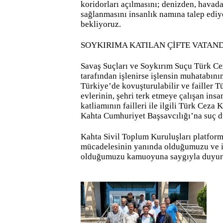
koridorları açılmasını; denizden, havada
sağlanmasını insanlık namına talep ediyo
bekliyoruz.
SOYKIRIMA KATILAN ÇİFTE VATAN
Savaş Suçları ve Soykırım Suçu Türk C
tarafından işlenirse işlensin muhatabı
Türkiye’de kovuşturulabilir ve failler T
evlerinin, şehri terk etmeye çalışan ins
katliamının failleri ile ilgili Türk Cez
Kahta Cumhuriyet Başsavcılığı’na suç 
Kahta Sivil Toplum Kuruluşları platformu
mücadelesinin yanında olduğumuzu ve in
olduğumuzu kamuoyuna saygıyla duyuru