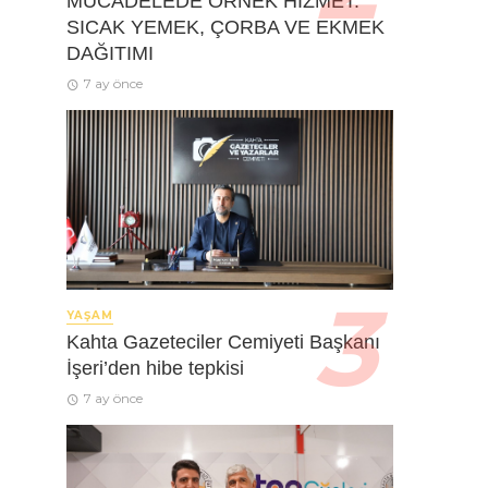
MÜCADELEDE ÖRNEK HİZMET:
SICAK YEMEK, ÇORBA VE EKMEK
DAĞITIMI
7 ay önce
YAŞAM
Kahta Gazeteciler Cemiyeti Başkanı
İşeri’den hibe tepkisi
7 ay önce