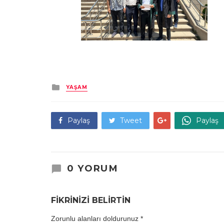
Kategori
YAŞAM
Paylaş
Tweet
Paylaş
0 YORUM
FİKRİNİZİ BELİRTİN
Zorunlu alanları doldurunuz
*