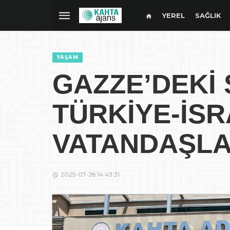
YEREL
SAĞLIK
YAŞAM
GAZZE’DEKİ 
TÜRKİYE-İSR
VATANDAŞLA
2025-07-28 14:43:31