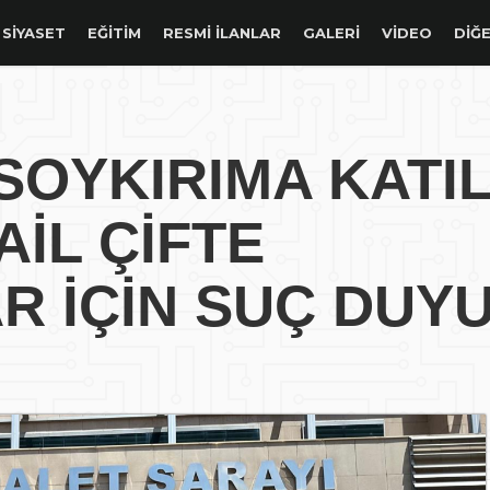
SIYASET
EĞITIM
RESMİ İLANLAR
GALERİ
VİDEO
DİĞE
SOYKIRIMA KATI
AİL ÇİFTE
R İÇİN SUÇ DUY