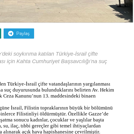
Paylaş
eki soykırıma katılan Türkiye-İsrail çifte
sı için Kahta Cumhuriyet Başsavcılığı’na suç
en Türkiye-İsrail çifte vatandaşlarının yargılanması
na suç duyurusunda bulunduklarını belirten Av. Hekim
 Türk Ceza Kanunu’nun 13. maddesindeki binaen
ne İsrail, Filistin topraklarının büyük bir bölümünü
binlerce Filistinliyi öldürmüştür. Özellikle Gazze’de
uşatma sonucu kadınlar, çocuklar ve yaşlılar başta
su, ilaç, tıbbi gereçler gibi temel ihtiyaçlardan
 alınarak açık hava hapishanesine çevrilmiştir.