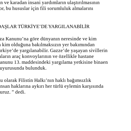
n ve karadan insani yardımların ulaştırılmasının
r, bu hususlar için fili sorumluluk almalarını
DAŞLAR TÜRKİYE’DE YARGILANABİLİR
eza Kanunu’na göre dünyanın neresinde ve kim
nın kim olduğuna bakılmaksızın yer bakımından
ürkiye’de yargılanabilir. Gazze’de yaşayan sivillerin
anların araç konvoylarının ve özellikle hastane
a Kanunu 13. maddesindeki yargılama yetkisine binaen
duyurusunda bulunduk.
 olarak Filistin Halkı’nın haklı bağımsızlık
san haklarına aykırı her türlü eylemin karşısında
ruz. ” dedi.