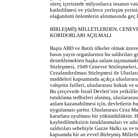
süreç içerisinde milyonlarca insanın vat
katledilmesi ve yüzlerce yerleşim yerini
olağanüstü önlemlerin alınmasında geç k
BİRLEŞMİŞ MİLLETLERDEN, CENEV
KORİDORLARI AÇILMALI
Başta ABD ve Batılı ülkeler olmak üzere
basın yayın organlarının bu saldırıları g
desteklemekten başka anlam taşımamaktadı
Sözleşmesi, 1949 Cenevre Sözleşmeleri
Cezalandırılması Sözleşmesi ile Ulusla
maddeleri kapsamında açıkça uluslararas
vahşetin failleri, uluslararası hukuk ve 
Bu çerçevede İsrail Devleti’nin yetkilile
tutuklama tedbirleri alınmış, uluslararası
anlam kazanabilmesi için, devletlerin h
uygulaması şarttır. Uluslararası Ceza Ma
kararlara uyulması bir yükümlülüktür. H
kaybedilmeksizin tutuklanmaları ve adal
saldırıları sebebiyle Gazze Halkı su ve
kapsamda bir an evvel Birleşmiş Millet